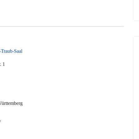
-Traub-Saal
. 1
ürttemberg