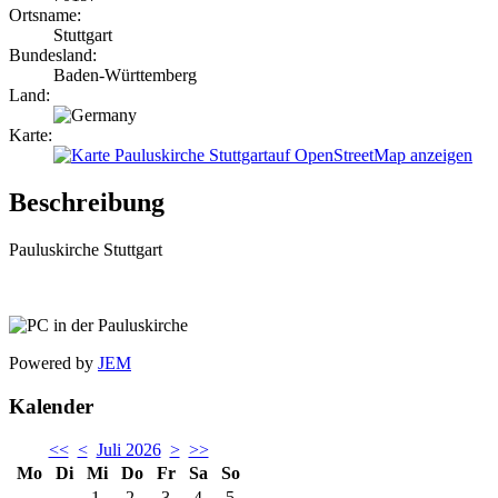
Ortsname:
Stuttgart
Bundesland:
Baden-Württemberg
Land:
Karte:
Pauluskirche Stuttgartauf OpenStreetMap anzeigen
Beschreibung
Pauluskirche Stuttgart
Powered by
JEM
Kalender
<<
<
Juli 2026
>
>>
Mo
Di
Mi
Do
Fr
Sa
So
1
2
3
4
5