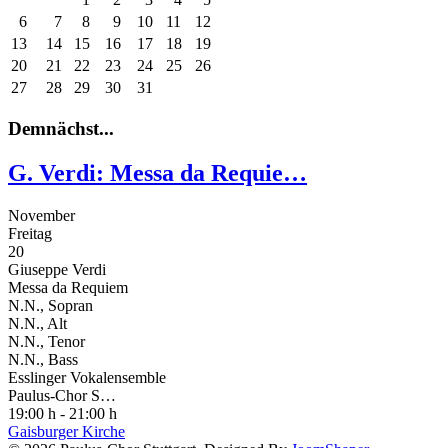
6
7
8
9
10
11
12
13
14
15
16
17
18
19
20
21
22
23
24
25
26
27
28
29
30
31
Demnächst...
G. Verdi: Messa da Requie…
November
Freitag
20
Giuseppe Verdi
Messa da Requiem
N.N., Sopran
N.N., Alt
N.N., Tenor
N.N., Bass
Esslinger Vokalensemble
Paulus-Chor S…
19:00 h - 21:00 h
Gaisburger Kirche